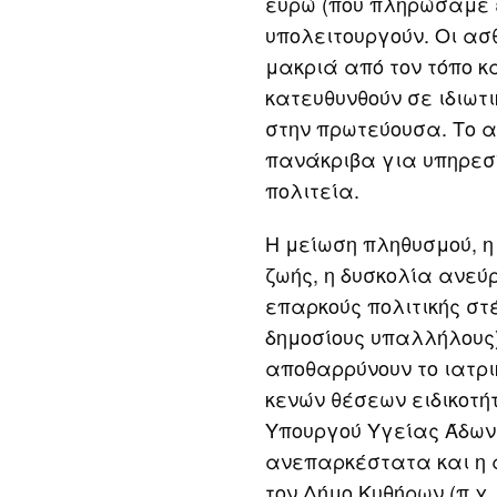
ευρώ (που πληρώσαμε ε
υπολειτουργούν. Οι ασ
μακριά από τον τόπο κ
κατευθυνθούν σε ιδιωτ
στην πρωτεύουσα. Το 
πανάκριβα για υπηρεσ
πολιτεία.
Η μείωση πληθυσμού, η 
ζωής, η δυσκολία ανεύ
επαρκούς πολιτικής στ
δημοσίους υπαλλήλους)
αποθαρρύνουν το ιατρι
κενών θέσεων ειδικοτήτ
Υπουργού Υγείας Άδων
ανεπαρκέστατα και η 
τον Δήμο Κυθήρων (π.χ.